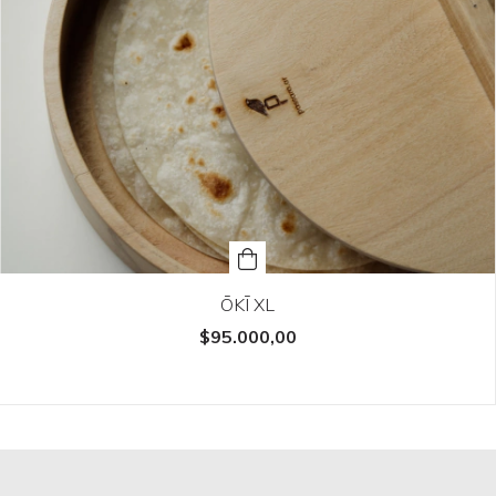
ŌKĪ XL
$95.000,00