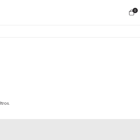
0
tros.