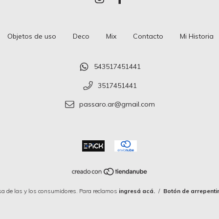
Objetos de uso
Deco
Mix
Contacto
Mi Historia
543517451441
3517451441
passaro.ar@gmail.com
a de las y los consumidores. Para reclamos
ingresá acá.
/
Botón de arrepenti