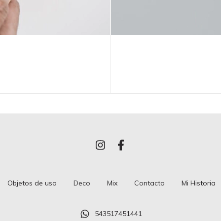
Objetos de uso
Deco
Mix
Contacto
Mi Historia
543517451441