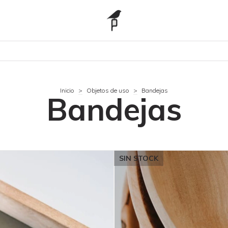
Inicio
>
Objetos de uso
>
Bandejas
Bandejas
SIN STOCK