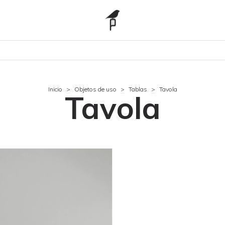
Inicio
>
Objetos de uso
>
Tablas
>
Tavola
Tavola